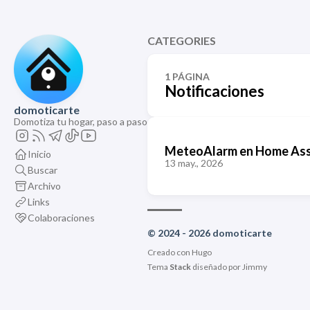
CATEGORIES
1 PÁGINA
Notificaciones
domoticarte
Domotiza tu hogar, paso a paso
MeteoAlarm en Home Assis
Inicio
13 may., 2026
Buscar
Archivo
Links
Colaboraciones
© 2024 - 2026 domoticarte
Creado con
Hugo
Tema
Stack
diseñado por
Jimmy